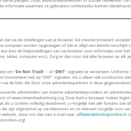
r derde partijen, zoals advertentienetwerken of sociale netwerken. De
ke informatie waarmee ze gebruikers rechtstreeks kunnen identificeren
kan dat via de instellingen van je browser. De meeste browsers accept
w computer worden opgeslagen of dat er altijd een bericht verschijnt
dus lees de helpinstellingen van uw browser voor informatie over het
one, tablet, computer enz.), Zorg er dan voor dat elke browser op el
eid om “
Do Not Track
” – of “
DNT
” -signalen te verzenden. Uniforme 
ert momenteel niet op “DNT” -signalen. Als u alleen wilt voorkomen da
n via de links die door onze advertentiepartners in deze gegevensbesc
ebaseerde advertenties van externe advertentieproviders en advertent
om of www.networkadvertising.org. Daar kunt u bezwaar maken tegen 
als u cookies volledig deactiveert, u mogelijk niet alle functies van d
ie zijn afgestemd op uw interesses en zo relevant mogelijk voor uw 
e website, stuur ons dan een e-mail naar:
affiliates@kortingsonline.nl
. 
tcookies.org!