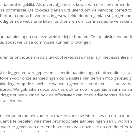
anbod is geklikt. Als u vervolgens iets koopt van een deelnemende za
ze commissie. De cookies dienen uitsluitend om de verkoop correct t
 door in opdracht van ons ingeschakelde derden geplaatst (zogenaamd
 nodig om de website te laten functioneren om commissies te verrek
n aanbiedingen op deze website bij te houden. Ze zijn uitsluitend bed
ite, zodat we onze commissie kunnen ontvangen.
ren te onthouden (zoals uw cookiekeuzes), maar zijn niet essentieel 
 te leggen en om gepersonaliseerde aanbiedingen te doen die zijn a
 tonen voor onze aanbiedingen op websites van derden (“op gebruik g
biedingen op deze website waarin u geïnteresseerd bent. Het verzamel
ntificeren. We gebruiken deze cookies ook om de frequentie waarmee 
eding ziet. We kunnen ook de effectiviteit van onze advertenties die we
sdoeleinden.
 inhoud ervan relevanter te maken voor uw interesses en om u inhoud
uentie te bepalen waarmee promotionele aanbiedingen aan u worden g
weer te geven aan eerdere bezoekers van onze site en om de effectivit