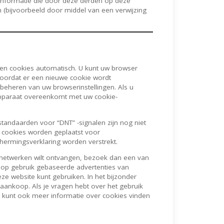
 informatie die door deze derden op deze
 (bijvoorbeeld door middel van een verwijzing
eren cookies automatisch. U kunt uw browser
 voordat er een nieuwe cookie wordt
 beheren van uw browserinstellingen. Als u
k apparaat overeenkomt met uw cookie-
standaarden voor “DNT” -signalen zijn nog niet
t cookies worden geplaatst voor
hermingsverklaring worden verstrekt.
ienetwerken wilt ontvangen, bezoek dan een van
op gebruik gebaseerde advertenties van
eze website kunt gebruiken. In het bijzonder
aankoop. Als je vragen hebt over het gebruik
U kunt ook meer informatie over cookies vinden