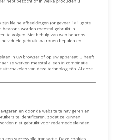
er hebt bezocht of in welke producten u
zijn kleine afbeeldingen (ongeveer 1×1 grote
Web beacons worden meestal gebruikt in
ven te volgen. Met behulp van web beacons
 individuele gebruikspatronen bepalen en
laan in uw browser of op uw apparaat. U heeft
 maar ze werken meestal alleen in combinatie
t uitschakelen van deze technologieën. Al deze
navigeren en door de website te navigeren en
uikers te identificeren, zodat ze kunnen
worden niet gebruikt voor reclamedoeleinden,
n een succesvolle transactie. Deze cookies