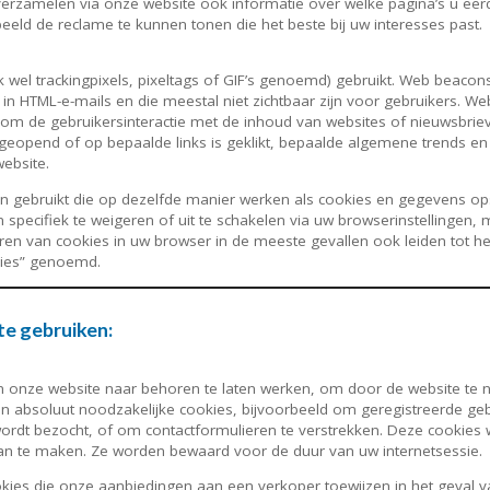
rzamelen via onze website ook informatie over welke pagina’s u eerd
eeld de reclame te kunnen tonen die het beste bij uw interesses past.
l trackingpixels, pixeltags of GIF’s genoemd) gebruikt. Web beacons 
f in HTML-e-mails en die meestal niet zichtbaar zijn voor gebruikers. 
om de gebruikersinteractie met de inhoud van websites of nieuwsbrie
 geopend of op bepaalde links is geklikt, bepaalde algemene trends en
website.
gebruikt die op dezelfde manier werken als cookies en gegevens ops
specifiek te weigeren of uit te schakelen via uw browserinstellingen,
en van cookies in uw browser in de meeste gevallen ook leiden tot he
kies” genoemd.
te gebruiken:
n onze website naar behoren te laten werken, om door de website te 
n absoluut noodzakelijke cookies, bijvoorbeeld om geregistreerde gebr
dt bezocht, of om contactformulieren te verstrekken. Deze cookies 
aan te maken. Ze worden bewaard voor de duur van uw internetsessie.
ies die onze aanbiedingen aan een verkoper toewijzen in het geval va