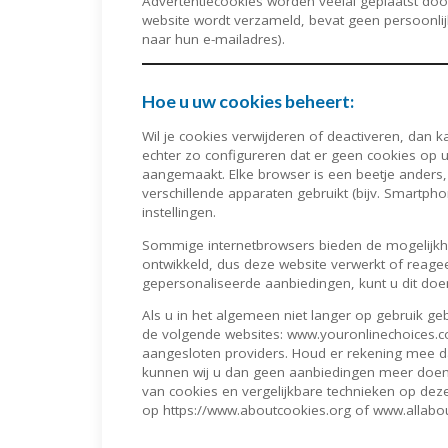
Advertentiecookies worden veelal geplaatst doo
website wordt verzameld, bevat geen persoonlij
naar hun e-mailadres).
Hoe u uw cookies beheert:
Wil je cookies verwijderen of deactiveren, dan 
echter zo configureren dat er geen cookies op u
aangemaakt. Elke browser is een beetje anders, 
verschillende apparaten gebruikt (bijv. Smartph
instellingen.
Sommige internetbrowsers bieden de mogelijkh
ontwikkeld, dus deze website verwerkt of reage
gepersonaliseerde aanbiedingen, kunt u dit doe
Als u in het algemeen niet langer op gebruik g
de volgende websites: www.youronlinechoices.c
aangesloten providers. Houd er rekening mee dat 
kunnen wij u dan geen aanbiedingen meer doen d
van cookies en vergelijkbare technieken op dez
op https://www.aboutcookies.org of www.allabou