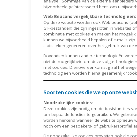
analyse). Sommige van de externe aanbieders ve
bijvoorbeeld geïnteresseerd bent, om u bijvoorb
Web Beacons vergelijkbare technologieën:
Op deze website worden ook Web beacons (ook we
GIF-bestanden) die zijn ingesloten in websites o
combinatie met cookies en maken het mogelijk 
kunnen we bijvoorbeeld bepalen of e-mails zijn
statistieken genereren over het gebruik van de 
Bovendien kunnen andere technologieën worden 
niet de mogelijkheid om deze volgtechnologieën 
met cookies. Dienovereenkomstig zal het weiger
technologieën worden hierna gezamenlijk “coo
Soorten cookies die we op onze websi
Noodzakelijke cookies:
Deze cookies zijn nodig om de basisfuncties va
om bepaalde functies te gebruiken. We gebruike
worden herkend wanneer de website opnieuw wor
noch om een ​​bezoekers- of gebruikersprofiel 
De noodzakelijke cookies omvatten ook die cook