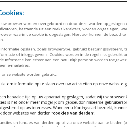
Cookies:
ar uw browser worden overgebracht en door deze worden opgeslagen o
tificatoren, bestaande uit een reeks karakters, worden opgeslagen, w
rowser waarin de cookie is opgeslagen. Hierdoor kunnen de bezochte
n.
nformatie opslaan, zoals browsertype, gebruikt besturingssysteem, taa
linformatie of inloggegevens. Cookies worden in de regel niet gebruik
elde informatie kan echter aan een natuurlijk persoon worden toegew
een e-mailadres.
op onze website worden gebruikt.
kt om informatie op te slaan over uw activiteiten op onze website
en bepaalde tijd op uw apparaat opgeslagen, zodat wij uw browser
ies is het onder meer mogelijk om gepseudonimiseerde gebruikerspro
jn afgestemd op uw interesses. Wanneer u Kortingscart bezoekt, kunnen
k door websites van derden “
cookies van derden
“.
cties en functies van derden op of via onze website aan te bieden (bij