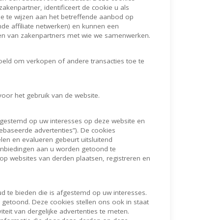
kenpartner, identificeert de cookie u als
oe te wijzen aan het betreffende aanbod op
e affiliate netwerken) en kunnen een
enen van zakenpartners met wie we samenwerken.
oeld om verkopen of andere transacties toe te
voor het gebruik van de website.
fgestemd op uw interesses op deze website en
ebaseerde advertenties”). De cookies
en en evalueren gebeurt uitsluitend
aanbiedingen aan u worden getoond te
 op websites van derden plaatsen, registreren en
 te bieden die is afgestemd op uw interesses.
etoond. Deze cookies stellen ons ook in staat
eit van dergelijke advertenties te meten.