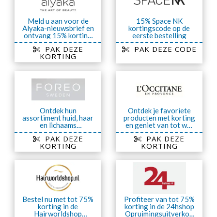
Meld u aan voor de
15% Space NK
Alyaka-nieuwsbrief en
kortingscode op de
ontvang 15% korting
eerste bestelling
op uw volgende
PAK DEZE
PAK DEZE CODE
aankoop
KORTING
Ontdek hun
Ontdek je favoriete
assortiment huid, haar
producten met korting
en lichaams
en geniet van tot wel
verzorgingsartikelen
50% korting
PAK DEZE
PAK DEZE
met tot wel 70%
KORTING
KORTING
korting
Bestel nu met tot 75%
Profiteer van tot 75%
korting in de
korting in de 24hshop
Hairworldshop
Opruimingsuitverkoo