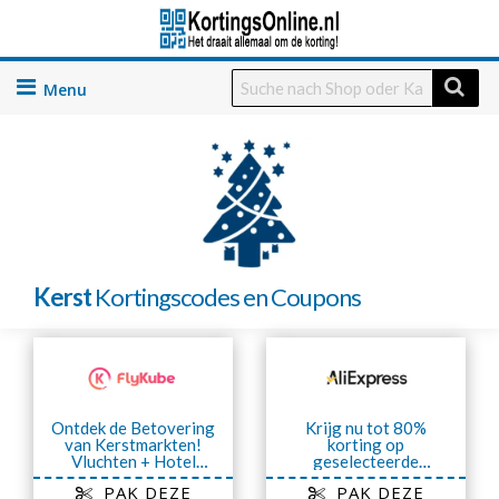
Skip
to
content
Kerst
Kortingscodes en Coupons
Ontdek de Betovering
Krijg nu tot 80%
van Kerstmarkten!
korting op
Vluchten + Hotel
geselecteerde
vanaf 349€
artikelen van
PAK DEZE
PAK DEZE
AliExpress