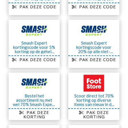
ALLES
order
PAK DEZE CODE
PAK DEZE CODE
Smash Expert
Smash Expert
kortingscode voor 5%
kortingscode voor
korting op de gehele
20% op alle niet-
collectie
afgeprijsde producten
PAK DEZE CODE
PAK DEZE CODE
Bestel het
Scoor direct tot 70%
assortiment nu met
korting op diverse
wel 70% Smash Expert
items van nieuw in de
korting op Sale
uitverkoop
PAK DEZE
PAK DEZE
KORTING
KORTING