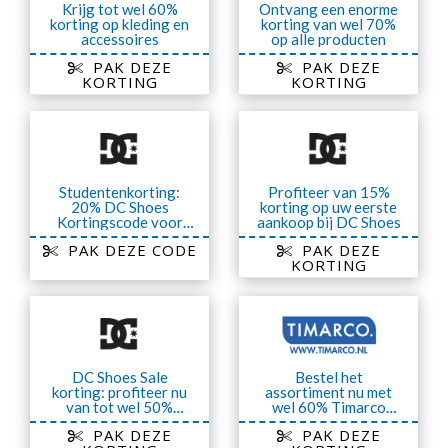
Krijg tot wel 60%
Ontvang een enorme
korting op kleding en
korting van wel 70%
accessoires
op alle producten
PAK DEZE
PAK DEZE
KORTING
KORTING
Studentenkorting:
Profiteer van 15%
20% DC Shoes
korting op uw eerste
Kortingscode voor
aankoop bij DC Shoes
nieuwe collectie
PAK DEZE CODE
PAK DEZE
KORTING
DC Shoes Sale
Bestel het
korting: profiteer nu
assortiment nu met
van tot wel 50%
wel 60% Timarco
korting
korting op Sale
PAK DEZE
PAK DEZE