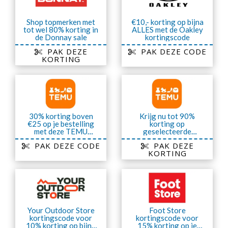
Shop topmerken met
€10,- korting op bijna
tot wel 80% korting in
ALLES met de Oakley
de Donnay sale
kortingscode
PAK DEZE
PAK DEZE CODE
KORTING
30% korting boven
Krijg nu tot 90%
€25 op je bestelling
korting op
met deze TEMU
geselecteerde
kortingscode
artikelen van TEMU
PAK DEZE CODE
PAK DEZE
KORTING
Your Outdoor Store
Foot Store
kortingscode voor
kortingscode voor
10% korting op bijna
15% korting op je