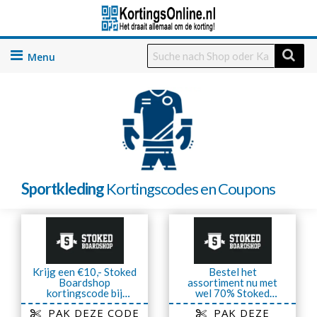
Skip
to
content
Sportkleding
Kortingscodes en Coupons
Krijg een €10,- Stoked
Bestel het
Boardshop
assortiment nu met
kortingscode bij
wel 70% Stoked
inschrijving voor de
Boardshop korting op
PAK DEZE CODE
PAK DEZE
nieuwsbrief
Sale