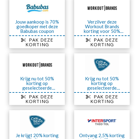
Jouw aankoop is 70%
Verzilver deze
goedkoper met deze
Workout Brands
Babubas coupon
korting voor 50%
korting op
PAK DEZE
PAK DEZE
Trainingskleding
KORTING
KORTING
Krijg nu tot 50%
Krijg nu tot 50%
korting op
korting op
geselecteerde
geselecteerde
artikelen van Workout
artikelen van Carl
PAK DEZE
PAK DEZE
Brands Streetwear
Denig Outlet
KORTING
KORTING
Sale
Je krijgt 20% korting
Ontvang 2,5% korting