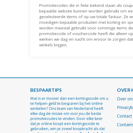
Promotiecodes die in feite bekend staan ​​als coup
bepaalde website kunnen worden gebruikt om een 
geselecteerde items of op uw totale factuur. Ze 
moedigen bepaalde producten met korting en spec
worden meestal gebruikt voor sommige items die ni
promotiecode of vouchercode heeft die alleen op e
werken we dag en nacht om ervoor te zorgen dat 
winkels krijgen.
BESPAARTIPS
OVER 
Wat is er mooier dan een kortingscode om u
Over on
te helpen geld te besparen bij het online
Privacyb
winkelen? Ons team van Nederland heeft
elke dag de missie om voor jou de beste
Contact
promotiecodes te vinden. Door elke keer
dat je online koopt een kortingscode te
Contains
gebruiken, win je zowel koopkracht als dat