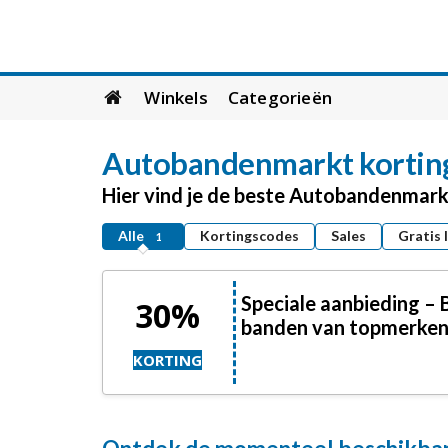
Skip
Winkels
Categorieën
to
content
Autobandenmarkt
kortin
Hier vind je de beste Autobandenmark
Alle
Kortingscodes
Sales
Gratis 
1
Speciale aanbieding –
30%
banden van topmerke
KORTING