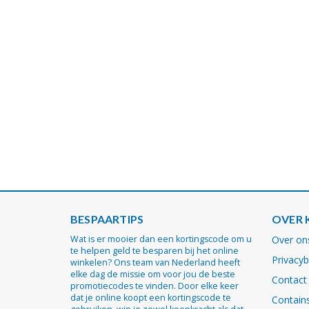
BESPAARTIPS
OVER 
Wat is er mooier dan een kortingscode om u
Over on
te helpen geld te besparen bij het online
Privacyb
winkelen? Ons team van Nederland heeft
elke dag de missie om voor jou de beste
Contact
promotiecodes te vinden. Door elke keer
dat je online koopt een kortingscode te
Contains