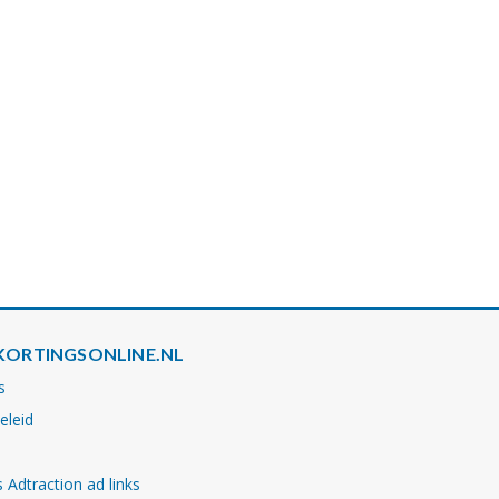
KORTINGSONLINE.NL
s
eleid
 Adtraction ad links