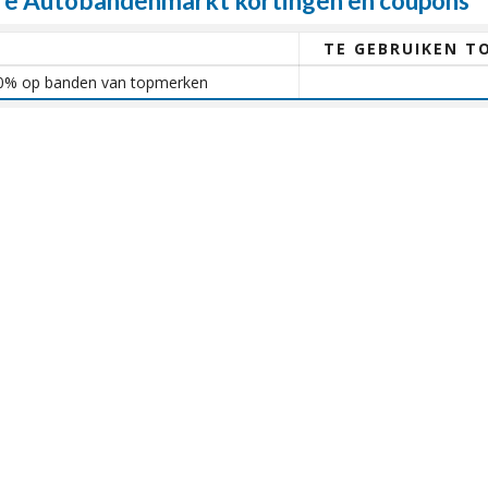
e Autobandenmarkt kortingen en coupons
TE GEBRUIKEN T
 30% op banden van topmerken