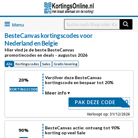
Skip
to
BesteCanvas
kortingscodes voor
content
Nederland en Belgie
Hier vind je de beste BesteCanvas
promotiecodes en deals - augustus 2026
Alle
Kortingscodes
Sales
Gratis levering
Verzilver deze BesteCanvas
20%
kortingscode en bespaar tot 20%
KORTINGSCODE
Meer info
ACTIE20
PAK DEZE CODE
Verloopt op: 31/12/2026
BesteCanvas actie: ontvang tot 90%
90%
korting op veel Sale