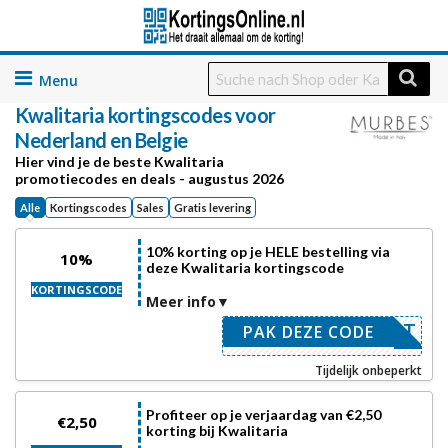
Skip
to
Kwalitaria
kortingscodes voor
content
Nederland en Belgie
Hier vind je de beste Kwalitaria
promotiecodes en deals - augustus 2026
Alle
Kortingscodes
Sales
Gratis levering
10% korting op je HELE bestelling via
10%
deze Kwalitaria kortingscode
KORTINGSCODE
Meer info
ACCOUNT
PAK DEZE CODE
Tijdelijk onbeperkt
Profiteer op je verjaardag van €2,50
€2,50
korting bij Kwalitaria