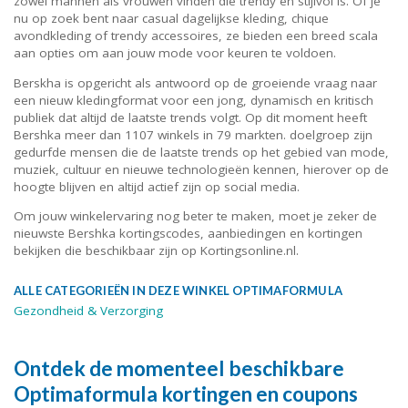
zowel mannen als vrouwen vinden die trendy en stijlvol is. Of je
nu op zoek bent naar casual dagelijkse kleding, chique
avondkleding of trendy accessoires, ze bieden een breed scala
aan opties om aan jouw mode voor keuren te voldoen.
Berskha is opgericht als antwoord op de groeiende vraag naar
een nieuw kledingformat voor een jong, dynamisch en kritisch
publiek dat altijd de laatste trends volgt. Op dit moment heeft
Bershka meer dan 1107 winkels in 79 markten. doelgroep zijn
gedurfde mensen die de laatste trends op het gebied van mode,
muziek, cultuur en nieuwe technologieën kennen, hierover op de
hoogte blijven en altijd actief zijn op social media.
Om jouw winkelervaring nog beter te maken, moet je zeker de
nieuwste Bershka kortingscodes, aanbiedingen en kortingen
bekijken die beschikbaar zijn op Kortingsonline.nl.
ALLE CATEGORIEËN IN DEZE WINKEL OPTIMAFORMULA
Gezondheid & Verzorging
Ontdek de momenteel beschikbare
Optimaformula kortingen en coupons