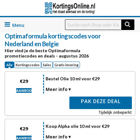
Skip
to
Optimaformula
kortingscodes voor
content
Nederland en Belgie
Hier vind je de beste Optimaformula
promotiecodes en deals - augustus 2026
Alle
Kortingscodes
Sales
Gratis levering
Bestel Olie 10 ml voor €29
€29
Meer info
AANBOD
PAK DEZE DEAL
Tijdelijk onbeperkt
Koop Alpha olie 10 ml voor €29
€29
Meer info
AANBOD