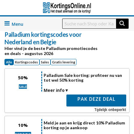
Skip
to
Palladium
kortingscodes voor
content
Nederland en Belgie
Hier vind je de beste Palladium promotiecodes
en deals - augustus 2026
Alle
Kortingscodes
Sales
Gratis levering
Palladium Sale korting: profiteer nu van
50%
tot wel 50% korting
SALE
Meer info
PAK DEZE DEAL
Tijdelijk onbeperkt
Meld je aan en krijg direct 10% Palladium
10%
korting op je aankoop