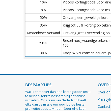
10%
Pipoos kortingscode voor dire
8%
Pipoos kortingscode voor 8% 
50%
Ontvang een geweldige korti
35%
Krijg tot 35% korting op teken 
Kostenloser Versand
Ontvang gratis verzending op a
Bestel hoogwaardige teken, s
€100
100
30%
Koop W&N cotman aquarel poc
BESPAARTIPS
OVER 
Wat is er mooier dan een kortingscode om u
Over on
te helpen geld te besparen bij het online
Privacyb
winkelen? Ons team van Nederland heeft
elke dag de missie om voor jou de beste
Contact
promotiecodes te vinden. Door elke keer