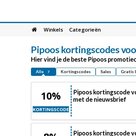
Skip
Winkels
Categorieën
to
content
Pipoos
kortingscodes voo
Hier vind je de beste Pipoos promotie
Alle
Kortingscodes
Sales
Gratis 
7
Pipoos kortingscode v
10%
met de nieuwsbrief
KORTINGSCODE
Pipoos kortingscode v