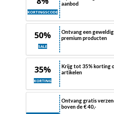
8%
aanbod
KORTINGSCODE
Ontvang een geweldige
50%
premium producten
SALE
Krijg tot 35% korting o
35%
artikelen
KORTING
Ontvang gratis verzend
boven de € 40,-