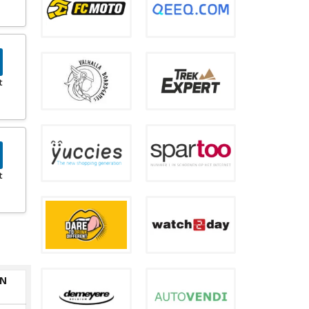
t
t
EN