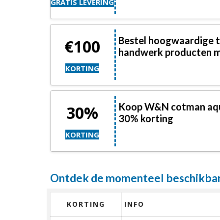
GRATIS LEVERING
Bestel hoogwaardige te
€100
handwerk producten m
KORTING
Koop W&N cotman aqua
30%
30% korting
KORTING
Ontdek de momenteel beschikbare
KORTING
INFO