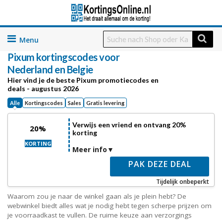
Skip
to
Pixum
kortingscodes voor
content
Nederland en Belgie
Hier vind je de beste Pixum promotiecodes en
deals - augustus 2026
Alle
Kortingscodes
Sales
Gratis levering
Verwijs een vriend en ontvang 20%
20%
korting
KORTING
Meer info
PAK DEZE DEAL
Tijdelijk onbeperkt
Waarom zou je naar de winkel gaan als je plein hebt? De
webwinkel biedt alles wat je nodig hebt tegen scherpe prijzen om
je voorraadkast te vullen. De ruime keuze aan verzorgings