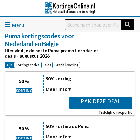
Skip
to
Puma
kortingscodes voor
content
Nederland en Belgie
Hier vind je de beste Puma promotiecodes en
deals - augustus 2026
Alle
Kortingscodes
Sales
Gratis levering
50% korting
50%
Meer info
KORTING
PAK DEZE DEAL
Tijdelijk onbeperkt
50% korting op Puma
50%
Meer info
KORTING