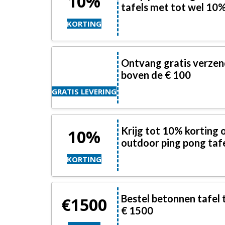
10%
tafels met tot wel 10%
KORTING
Ontvang gratis verzend
boven de € 100
GRATIS LEVERING
Krijg tot 10% korting
10%
outdoor ping pong taf
KORTING
Bestel betonnen tafel t
€1500
€ 1500