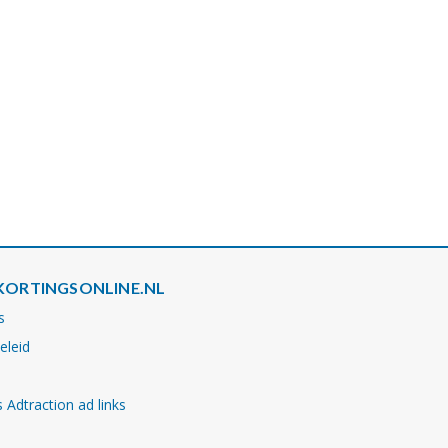
KORTINGSONLINE.NL
s
eleid
 Adtraction ad links