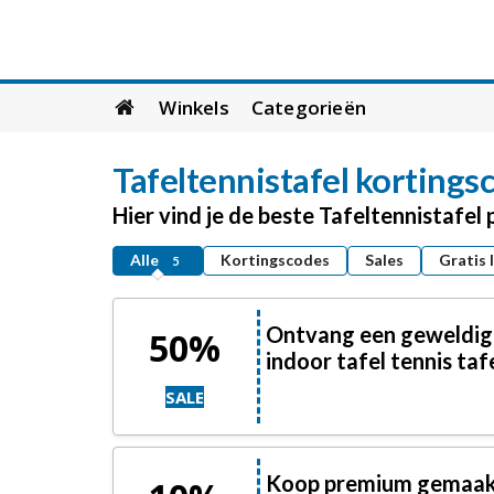
Skip
Winkels
Categorieën
to
content
Tafeltennistafel
kortingsc
Hier vind je de beste Tafeltennistafe
Alle
Kortingscodes
Sales
Gratis 
5
Ontvang een geweldige
50%
indoor tafel tennis taf
SALE
Koop premium gemaakt