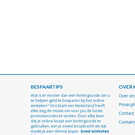
BESPAARTIPS
OVER 
Wat is er mooier dan een kortingscode om u
Over on
te helpen geld te besparen bij het online
Privacyb
winkelen? Ons team van Nederland heeft
elke dag de missie om voor jou de beste
Contact
promotiecodes te vinden. Door elke keer
dat je online koopt een kortingscode te
Contains
gebruiken, win je zowel koopkracht als dat
maakt je een slimme koper.
Goed winkelen