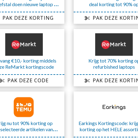
efstal doen nieuwe laptop of
deal korting tot 90% o
laptop repareren
hoogwaardige artikele
PAK DEZE KORTING
PAK DEZE KORTI
vang €10,- korting middels
Krijg tot 70% korting o
ze ReMarkt kortingscode
refurbished laptops
PAK DEZE CODE
PAK DEZE KORTI
ijg nu tot 90% korting op
Earkings Kortingscode: kri
selecteerde artikelen van
korting op het HELE assort
TEMU