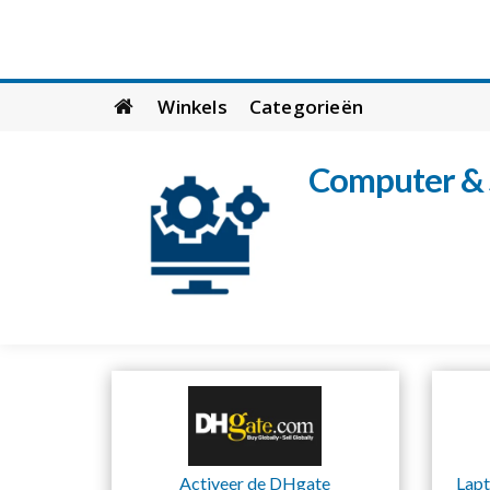
Skip
Winkels
Categorieën
to
content
Computer & 
Activeer de DHgate
Lapt