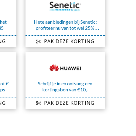
 het
Hete aanbiedingen bij Senetic:
35
profiteer nu van tot wel 25%
korting
NG
PAK DEZE KORTING
ot €
Schrijf je in en ontvang een
ops
kortingsbon van €10,-
NG
PAK DEZE KORTING