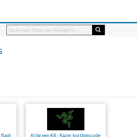
s
 flash
Krijg een €8,- Razer kortingscode