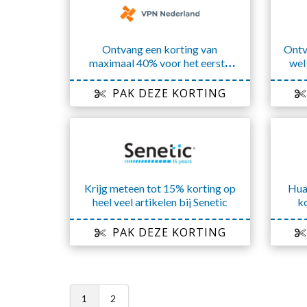
Ontvang een korting van
Ontv
maximaal 40% voor het eerste
wel
half jaar
PAK DEZE KORTING
Krijg meteen tot 15% korting op
Hua
heel veel artikelen bij Senetic
ko
PAK DEZE KORTING
1
2