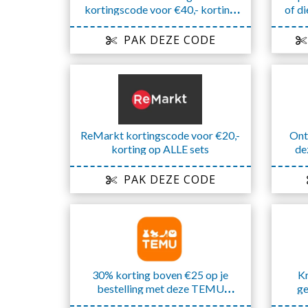
kortingscode voor €40,- korting
of di
op je order
PAK DEZE CODE
ReMarkt kortingscode voor €20,-
Ont
korting op ALLE sets
de
PAK DEZE CODE
30% korting boven €25 op je
Kr
bestelling met deze TEMU
ge
kortingscode