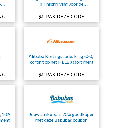
p
bij inschrijving voor de
n
nieuwsbrief
NG
PAK DEZE CODE
p
Alibaba Kortingscode: krijg €20,-
korting op het HELE assortiment
NG
PAK DEZE CODE
jg 10%
Jouw aankoop is 70% goedkoper
iment
met deze Babubas coupon