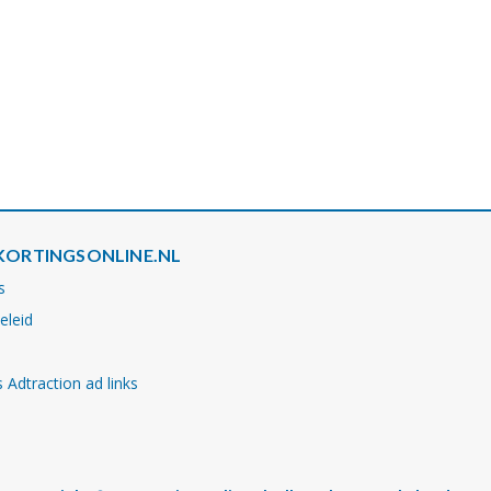
KORTINGSONLINE.NL
s
eleid
 Adtraction ad links