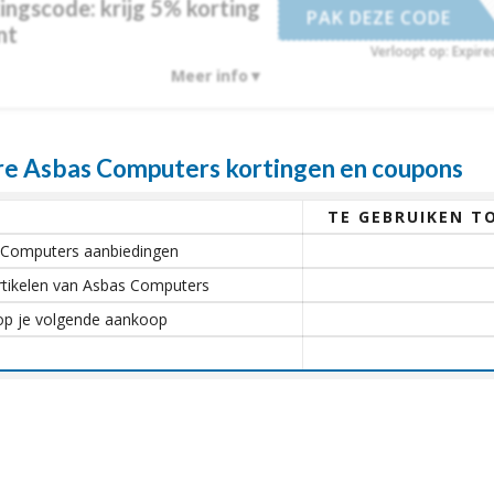
ngscode: krijg 5% korting
ACTIE
PAK DEZE CODE
nt
Verloopt op: Expire
Meer info
e Asbas Computers kortingen en coupons
TE GEBRUIKEN T
as Computers aanbiedingen
rtikelen van Asbas Computers
op je volgende aankoop