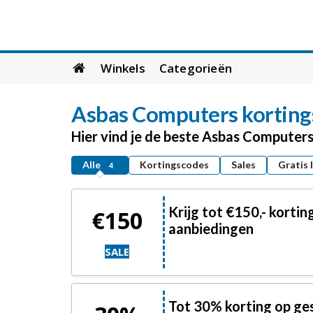
Skip
Winkels
Categorieën
to
content
Asbas Computers
korting
Hier vind je de beste Asbas Computer
Alle
Kortingscodes
Sales
Gratis 
4
Krijg tot €150,- korti
€150
aanbiedingen
SALE
Tot 30% korting op ges