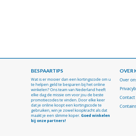
BESPAARTIPS
OVER 
Wat is er mooier dan een kortingscode om u
Over on
te helpen geld te besparen bij het online
Privacyb
winkelen? Ons team van Nederland heeft
elke dag de missie om voor jou de beste
Contact
promotiecodes te vinden. Door elke keer
dat je online koopt een kortingscode te
Contains
gebruiken, win je zowel koopkracht als dat
maakt je een slimme koper.
Goed winkelen
bij onze partners!