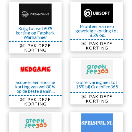
Profiteer van een
Krijg tot wel 90%
geweldige korting tot
korting op Fatshark
85% op
Warhammer
gamingmagazijn
PAK DEZE
PAK DEZE
KORTING
KORTING
Scopeer een enorme
Golfervaring met tot
korting van wel 80%
15% bij GreenFee365
op de beste gaming
producten
PAK DEZE
PAK DEZE
KORTING
KORTING