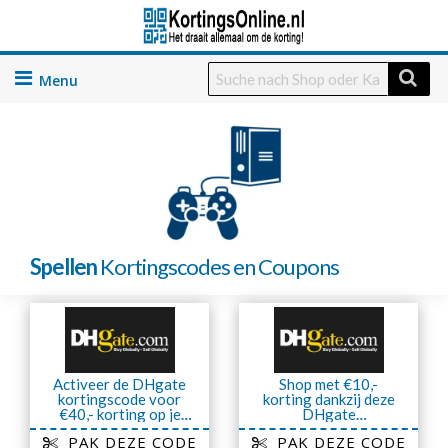
Skip
to
content
Spellen
Kortingscodes en Coupons
Activeer de DHgate
Shop met €10,-
kortingscode voor
korting dankzij deze
€40,- korting op je
DHgate
order
promotiecode
PAK DEZE CODE
PAK DEZE CODE