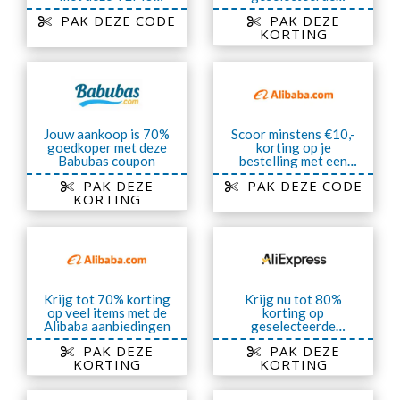
kortingscode
artikelen van TEMU
PAK DEZE CODE
PAK DEZE
KORTING
Jouw aankoop is 70%
Scoor minstens €10,-
goedkoper met deze
korting op je
Babubas coupon
bestelling met een
Alibaba kortingscode
PAK DEZE
PAK DEZE CODE
KORTING
Krijg tot 70% korting
Krijg nu tot 80%
op veel items met de
korting op
Alibaba aanbiedingen
geselecteerde
artikelen van
PAK DEZE
PAK DEZE
AliExpress
KORTING
KORTING