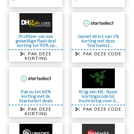
Profiteer van een
Geniet direct van 5%
geweldige flash deal
korting met deze
korting tot 90% op
Startselect
hoogwaardige
kortingscode
PAK DEZE
PAK DEZE CODE
artikelen
KORTING
Pak nu tot 60%
Krijg een €8,- Razer
korting met de
kortingscode bij
Startselect deals
inschrijving voor de
nieuwsbrief
PAK DEZE
PAK DEZE CODE
KORTING