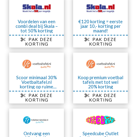
Voordelen van een
€120 korting = eerste
combi deal bij Skala –
jaar 10,- korting per
tot 50% korting
maand!
PAK DEZE
PAK DEZE
KORTING
KORTING
Scoor minimaal 30%
Koop premium voetbal
Voetbaltafel.nl
tafels met tot wel
korting op ruime
20% korting
assortiment
PAK DEZE
PAK DEZE
voetbaltafels
KORTING
KORTING
Ontvang een
Speedcube Outlet