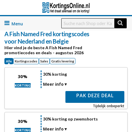
Skip
to
A Fish Named Fred
kortingscodes
content
voor Nederland en Belgie
Hier vind je de beste A Fish Named Fred
promotiecodes en deals - augustus 2026
Alle
Kortingscodes
Sales
Gratis levering
30% korting
30%
Meer info
KORTING
PAK DEZE DEAL
Tijdelijk onbeperkt
30% korting op zwemshorts
30%
Meer info
KORTING