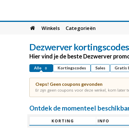
Skip
Winkels
Categorieën
to
content
Dezwerver kortingscodes
Hier vind je de beste Dezwerver prom
Alle
Kortingscodes
Sales
Gratis 
0
Oeps! Geen coupons gevonden
Er zijn geen coupons voor deze winkel, kom later t
Ontdek de momenteel beschikbar
KORTING
INFO