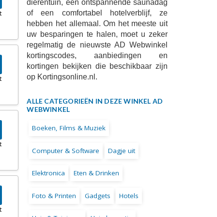
dierentuin, een ontspannende saunadag
of een comfortabel hotelverblijf, ze
t
hebben het allemaal. Om het meeste uit
uw besparingen te halen, moet u zeker
regelmatig de nieuwste AD Webwinkel
kortingscodes, aanbiedingen en
kortingen bekijken die beschikbaar zijn
op Kortingsonline.nl.
t
ALLE CATEGORIEËN IN DEZE WINKEL AD
WEBWINKEL
Boeken, Films & Muziek
t
Computer & Software
Dagje uit
Elektronica
Eten & Drinken
Foto & Printen
Gadgets
Hotels
t