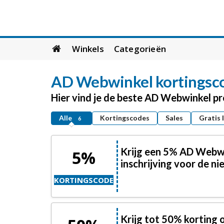
Skip
Winkels
Categorieën
to
content
AD Webwinkel
kortingsc
Hier vind je de beste AD Webwinkel p
Alle
Kortingscodes
Sales
Gratis 
6
Krijg een 5% AD Webwi
5%
inschrijving voor de ni
KORTINGSCODE
Krijg tot 50% korting o