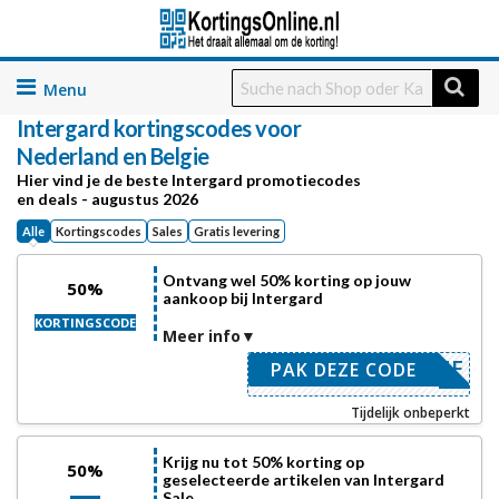
Skip
to
Intergard
kortingscodes voor
content
Nederland en Belgie
Hier vind je de beste Intergard promotiecodes
en deals - augustus 2026
Alle
Kortingscodes
Sales
Gratis levering
Ontvang wel 50% korting op jouw
50%
aankoop bij Intergard
KORTINGSCODE
Meer info
UWSBRIEF
PAK DEZE CODE
Tijdelijk onbeperkt
Krijg nu tot 50% korting op
50%
geselecteerde artikelen van Intergard
Sale