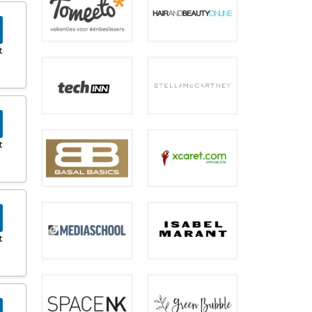
t
t
t