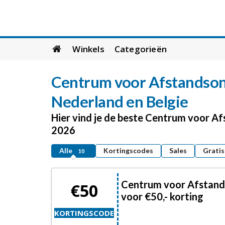
Skip
Winkels
Categorieën
to
content
Centrum voor Afstandson
Nederland en Belgie
Hier vind je de beste Centrum voor A
2026
Alle
Kortingscodes
Sales
Gratis
10
Centrum voor Afstand
€50
voor €50,- korting
KORTINGSCODE