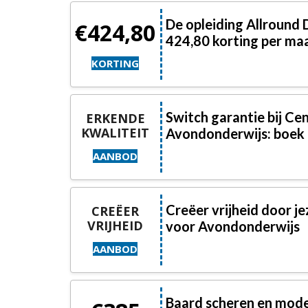
De opleiding Allround
€424,80
424,80 korting per ma
KORTING
Switch garantie bij Ce
ERKENDE
KWALITEIT
Avondonderwijs: boek n
AANBOD
Creëer vrijheid door j
CREËER
VRIJHEID
voor Avondonderwijs
AANBOD
Baard scheren en mode