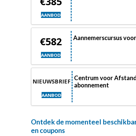
€385
AANBOD
Aannemerscursus voo
€582
AANBOD
Centrum voor Afstand
NIEUWSBRIEF
abonnement
AANBOD
Ontdek de momenteel beschikbar
en coupons