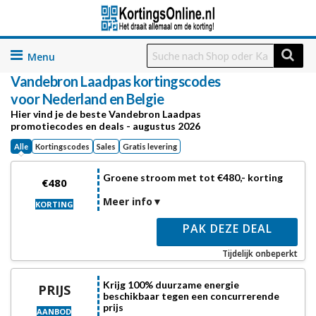
Skip
to
Vandebron Laadpas
kortingscodes
content
voor Nederland en Belgie
Hier vind je de beste Vandebron Laadpas
promotiecodes en deals - augustus 2026
Alle
Kortingscodes
Sales
Gratis levering
Groene stroom met tot €480,- korting
€480
Meer info
KORTING
PAK DEZE DEAL
Tijdelijk onbeperkt
Krijg 100% duurzame energie
PRIJS
beschikbaar tegen een concurrerende
prijs
AANBOD