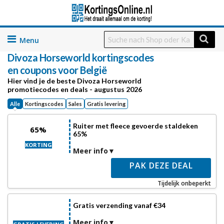
Skip
to
Divoza Horseworld kortingscodes
content
en coupons voor België
Hier vind je de beste Divoza Horseworld
promotiecodes en deals - augustus 2026
Alle
Kortingscodes
Sales
Gratis levering
Ruiter met fleece gevoerde staldeken
65%
65%
KORTING
Meer info
PAK DEZE DEAL
Tijdelijk onbeperkt
Gratis verzending vanaf €34
Meer info