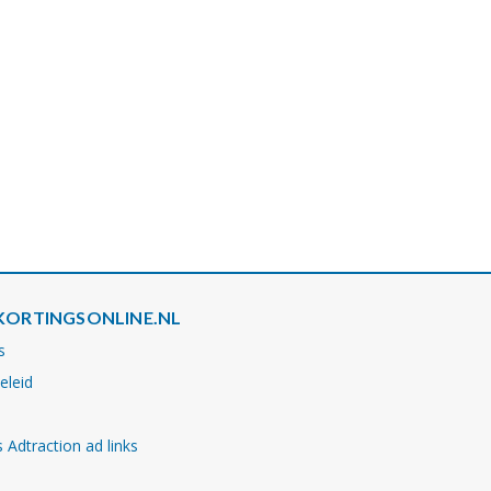
KORTINGSONLINE.NL
s
eleid
 Adtraction ad links