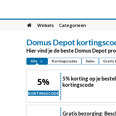
Skip
Winkels
Categorieën
to
content
Domus Depot
kortingscod
Hier vind je de beste Domus Depot pr
Alle
Kortingscodes
Sales
Gratis 
3
5% korting op je best
5%
kortingscode
KORTINGSCODE
Gratis bezorging: Besc