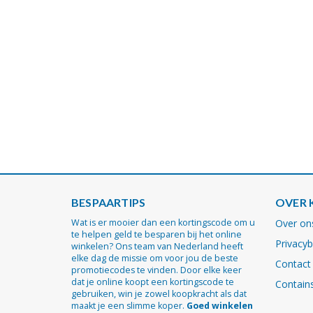
BESPAARTIPS
OVER 
Wat is er mooier dan een kortingscode om u
Over on
te helpen geld te besparen bij het online
Privacyb
winkelen? Ons team van Nederland heeft
elke dag de missie om voor jou de beste
Contact
promotiecodes te vinden. Door elke keer
dat je online koopt een kortingscode te
Contains
gebruiken, win je zowel koopkracht als dat
maakt je een slimme koper.
Goed winkelen