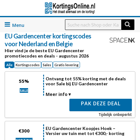
Skip
to
EU Gardencenter
kortingscodes
content
voor Nederland en Belgie
Hier vind je de beste EU Gardencenter
promotiecodes en deals - augustus 2026
Alle
Kortingscodes
Sales
Gratis levering
Ontvang tot 55% korting met de deals
55%
voor Sale bij EU Gardencenter
SALE
Meer info
PAK DEZE DEAL
Tijdelijk onbeperkt
EU Gardencenter Koopjes Hoek –
€300
Versier uw tuin met tot €300,- korting