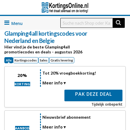
Skip
to
Glamping4all
kortingscodes voor
content
Nederland en Belgie
Hier vind je de beste Glamping4all
promotiecodes en deals - augustus 2026
Alle
Kortingscodes
Sales
Gratis levering
Tot 20% vroegboekkorting!
20%
Meer info
KORTING
PAK DEZE DEAL
Tijdelijk onbeperkt
Nieuwsbrief abonnement
Meer info
AANBOD