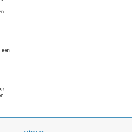
en
u een
er
en
Folge uns: