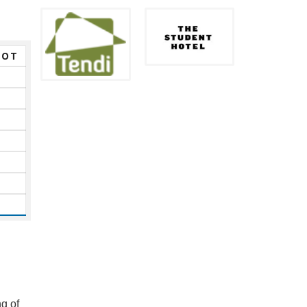
TOT
ng of