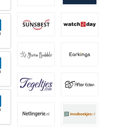
t
t
t