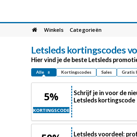
Skip
Winkels
Categorieën
to
content
Letsleds
kortingscodes vo
Hier vind je de beste Letsleds promot
Alle
Kortingscodes
Sales
Gratis 
8
Schrijf je in voor de 
5%
Letsleds kortingscode
KORTINGSCODE
Letsleds voordeel: pro