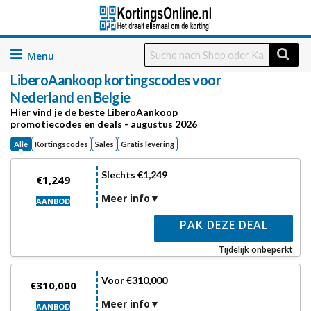
Skip
to
LiberoAankoop
kortingscodes voor
content
Nederland en Belgie
Hier vind je de beste LiberoAankoop
promotiecodes en deals - augustus 2026
Alle
Kortingscodes
Sales
Gratis levering
Slechts €1,249
€1,249
Meer info
AANBOD
PAK DEZE DEAL
Tijdelijk onbeperkt
Voor €310,000
€310,000
Meer info
AANBOD