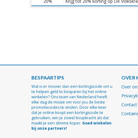
20%
Krijg tot 20% korting op De Volkskr
BESPAARTIPS
OVER 
Wat is er mooier dan een kortingscode om u
Over on
te helpen geld te besparen bij het online
Privacyb
winkelen? Ons team van Nederland heeft
elke dag de missie om voor jou de beste
Contact
promotiecodes te vinden. Door elke keer
dat je online koopt een kortingscode te
Contains
gebruiken, win je zowel koopkracht als dat
maakt je een slimme koper.
Goed winkelen
bij onze partners!