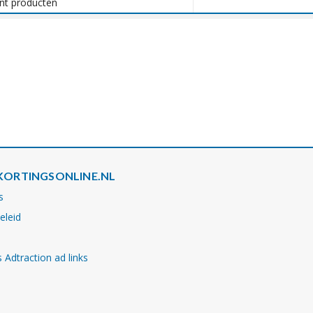
ant producten
KORTINGSONLINE.NL
s
eleid
 Adtraction ad links