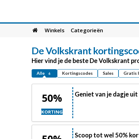
Skip
Winkels
Categorieën
to
content
De Volkskrant
kortingsco
Hier vind je de beste De Volkskrant p
Alle
Kortingscodes
Sales
Gratis 
6
Geniet van je dagje ui
50%
KORTING
Scoop tot wel 50% kor
50%