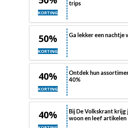
trips
KORTING
Ga lekker een nachtje
50%
KORTING
Ontdek hun assortimen
40%
40%
KORTING
Bij De Volkskrant krijg
40%
woon en leef artikelen
KORTING