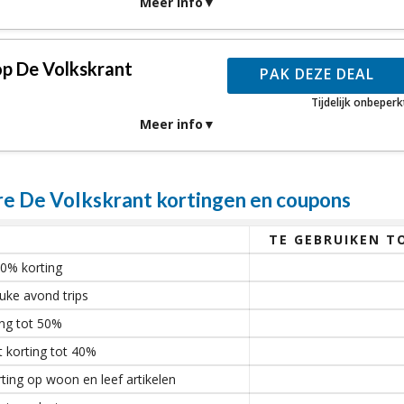
Meer info
op De Volkskrant
PAK DEZE DEAL
Tijdelijk onbeperk
Meer info
 De Volkskrant kortingen en coupons
TE GEBRUIKEN T
50% korting
uke avond trips
ing tot 50%
 korting tot 40%
rting op woon en leef artikelen