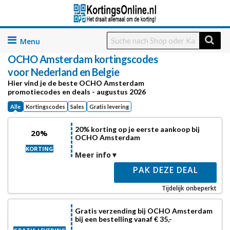
Skip
to
OCHO Amsterdam
kortingscodes
content
voor Nederland en Belgie
Hier vind je de beste OCHO Amsterdam
promotiecodes en deals - augustus 2026
Alle
Kortingscodes
Sales
Gratis levering
20% korting op je eerste aankoop bij
20%
OCHO Amsterdam
KORTING
Meer info
PAK DEZE DEAL
Tijdelijk onbeperkt
Gratis verzending bij OCHO Amsterdam
bij een bestelling vanaf € 35,-