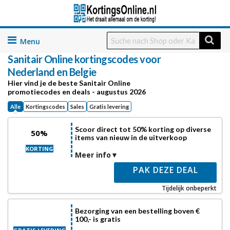
Skip
to
Sanitair Online
kortingscodes voor
content
Nederland en Belgie
Hier vind je de beste Sanitair Online
promotiecodes en deals - augustus 2026
Alle
Kortingscodes
Sales
Gratis levering
Scoor direct tot 50% korting op diverse
50%
items van nieuw in de uitverkoop
KORTING
Meer info
PAK DEZE DEAL
Tijdelijk onbeperkt
Bezorging van een bestelling boven €
100,- is gratis