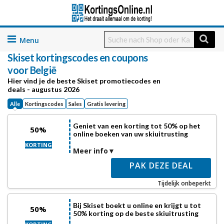
Skip
to
Skiset kortingscodes en coupons
content
voor België
Hier vind je de beste Skiset promotiecodes en
deals - augustus 2026
Alle
Kortingscodes
Sales
Gratis levering
Geniet van een korting tot 50% op het
50%
online boeken van uw skiuitrusting
KORTING
Meer info
PAK DEZE DEAL
Tijdelijk onbeperkt
Bij Skiset boekt u online en krijgt u tot
50%
50% korting op de beste skiuitrusting