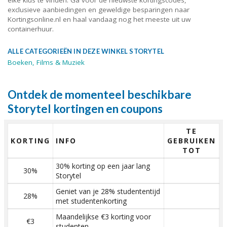
elke klus te vinden. Ga voor de nieuwste kortingscodes,
exclusieve aanbiedingen en geweldige besparingen naar
Kortingsonline.nl en haal vandaag nog het meeste uit uw
containerhuur.
ALLE CATEGORIEËN IN DEZE WINKEL STORYTEL
Boeken, Films & Muziek
Ontdek de momenteel beschikbare
Storytel kortingen en coupons
TE
KORTING
INFO
GEBRUIKEN
TOT
30% korting op een jaar lang
30%
Storytel
Geniet van je 28% studententijd
28%
met studentenkorting
Maandelijkse €3 korting voor
€3
studenten