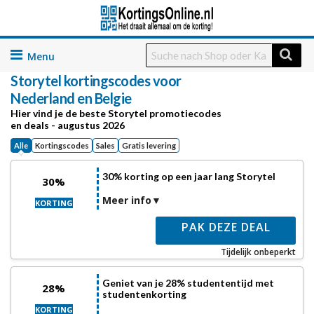
Skip
to
Storytel
kortingscodes voor
content
Nederland en Belgie
Hier vind je de beste Storytel promotiecodes
en deals - augustus 2026
Alle
Kortingscodes
Sales
Gratis levering
30% korting op een jaar lang Storytel
30%
Meer info
KORTING
PAK DEZE DEAL
Tijdelijk onbeperkt
Geniet van je 28% studententijd met
28%
studentenkorting
KORTING