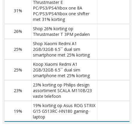
Thrustmaster E
PC/PS3/PS4/Xbox one 8A
31%
PC/PS3/PS4/Xbox one shifter
met 31% korting
Shop 26% korting op
26%
Thrustmaster T 3PM pedalen
Shop Xiaomi Redmi A1
25%
2GB/32GB 6.5´´ dual sim
smartphone met 25% korting
Koop Xiaomi Redmi A1
25%
2GB/32GB 6.5´´ dual sim
smartphone met 25% korting
23% korting op Philips design
23%
assortiment SCALA M110B/23
vaste telefoon
19% korting op Asus ROG STRIX
19%
G15 G513RC-HN180 gaming-
laptop