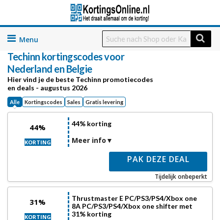
Skip
to
Techinn
kortingscodes voor
content
Nederland en Belgie
Hier vind je de beste Techinn promotiecodes
en deals - augustus 2026
Alle
Kortingscodes
Sales
Gratis levering
44% korting
44%
Meer info
KORTING
PAK DEZE DEAL
Tijdelijk onbeperkt
Thrustmaster E PC/PS3/PS4/Xbox one
31%
8A PC/PS3/PS4/Xbox one shifter met
31% korting
KORTING