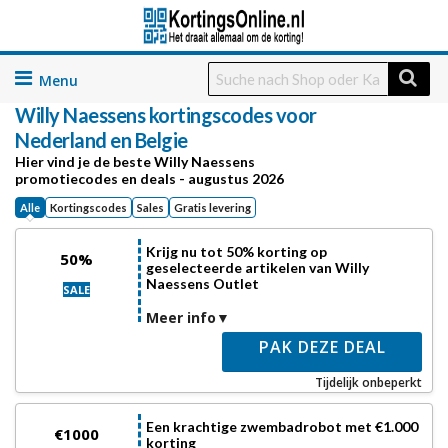
Skip
to
Willy Naessens
kortingscodes voor
content
Nederland en Belgie
Hier vind je de beste Willy Naessens
promotiecodes en deals - augustus 2026
Alle
Kortingscodes
Sales
Gratis levering
Krijg nu tot 50% korting op
50%
geselecteerde artikelen van Willy
Naessens Outlet
SALE
Meer info
PAK DEZE DEAL
Tijdelijk onbeperkt
Een krachtige zwembadrobot met €1.000
€1000
korting