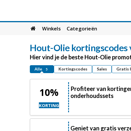
Skip
Winkels
Categorieën
to
content
Hout-Olie
kortingscodes 
Hier vind je de beste Hout-Olie promo
Alle
Kortingscodes
Sales
Gratis 
5
Profiteer van kortinge
10%
onderhoudssets
KORTING
Geniet van gratis verze