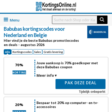
Skip
to
Babubas
kortingscodes voor
content
Nederland en Belgie
Hier vind je de beste Babubas promotiecodes
en deals - augustus 2026
Alle
Kortingscodes
Sales
Gratis levering
Jouw aankoop is 70% goedkoper met
70%
deze Babubas coupon
KORTING
Meer info
PAK DEZE DEAL
Tijdelijk onbeperkt
Bespaar tot 20% op computer- en tv-
20%
accessoires