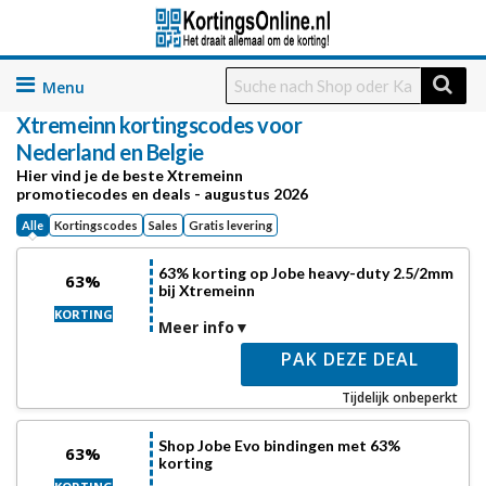
Skip
to
Xtremeinn
kortingscodes voor
content
Nederland en Belgie
Hier vind je de beste Xtremeinn
promotiecodes en deals - augustus 2026
Alle
Kortingscodes
Sales
Gratis levering
63% korting op Jobe heavy-duty 2.5/2mm
63%
bij Xtremeinn
KORTING
Meer info
PAK DEZE DEAL
Tijdelijk onbeperkt
Shop Jobe Evo bindingen met 63%
63%
korting