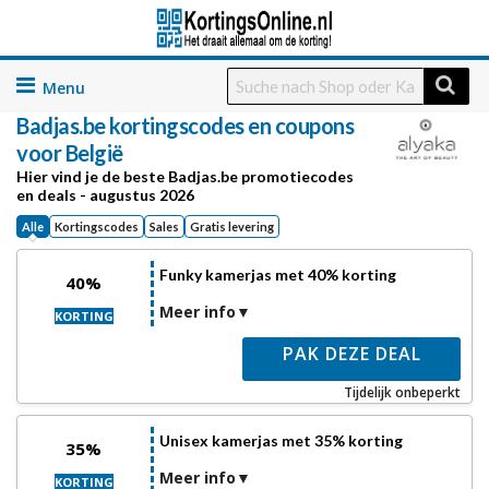
Skip
to
Badjas.be kortingscodes en coupons
content
voor België
Hier vind je de beste Badjas.be promotiecodes
en deals - augustus 2026
Alle
Kortingscodes
Sales
Gratis levering
Funky kamerjas met 40% korting
40%
Meer info
KORTING
PAK DEZE DEAL
Tijdelijk onbeperkt
Unisex kamerjas met 35% korting
35%
Meer info
KORTING