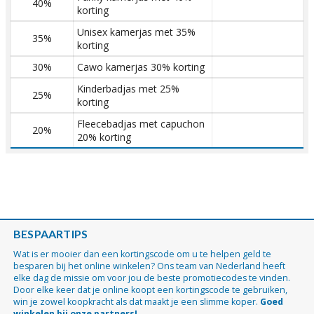
40%
korting
Unisex kamerjas met 35%
35%
korting
30%
Cawo kamerjas 30% korting
Kinderbadjas met 25%
25%
korting
Fleecebadjas met capuchon
20%
20% korting
BESPAARTIPS
Wat is er mooier dan een kortingscode om u te helpen geld te
besparen bij het online winkelen? Ons team van Nederland heeft
elke dag de missie om voor jou de beste promotiecodes te vinden.
Door elke keer dat je online koopt een kortingscode te gebruiken,
win je zowel koopkracht als dat maakt je een slimme koper.
Goed
winkelen bij onze partners!