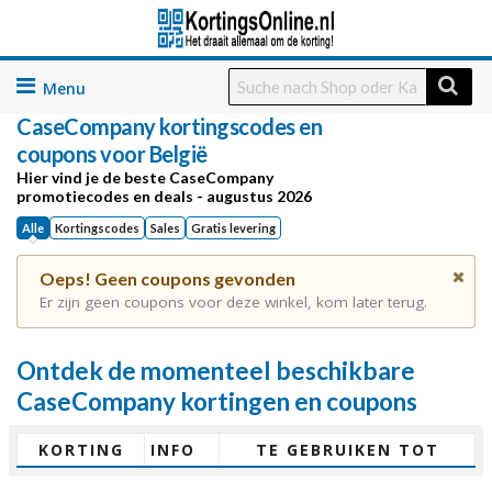
Skip
to
CaseCompany kortingscodes en
content
coupons voor België
Hier vind je de beste CaseCompany
promotiecodes en deals - augustus 2026
Alle
Kortingscodes
Sales
Gratis levering
Oeps! Geen coupons gevonden
Er zijn geen coupons voor deze winkel, kom later terug.
Ontdek de momenteel beschikbare
CaseCompany kortingen en coupons
KORTING
INFO
TE GEBRUIKEN TOT