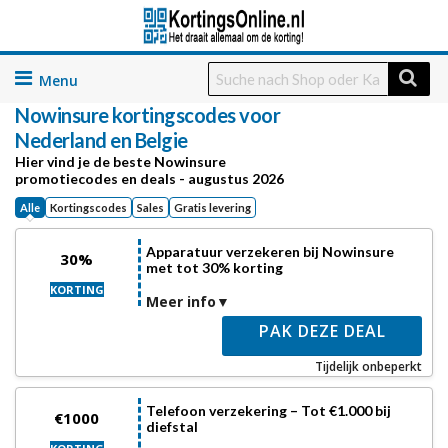
Skip
to
Nowinsure
kortingscodes voor
content
Nederland en Belgie
Hier vind je de beste Nowinsure
promotiecodes en deals - augustus 2026
Alle
Kortingscodes
Sales
Gratis levering
Apparatuur verzekeren bij Nowinsure
30%
met tot 30% korting
KORTING
Meer info
PAK DEZE DEAL
Tijdelijk onbeperkt
Telefoon verzekering – Tot €1.000 bij
€1000
diefstal