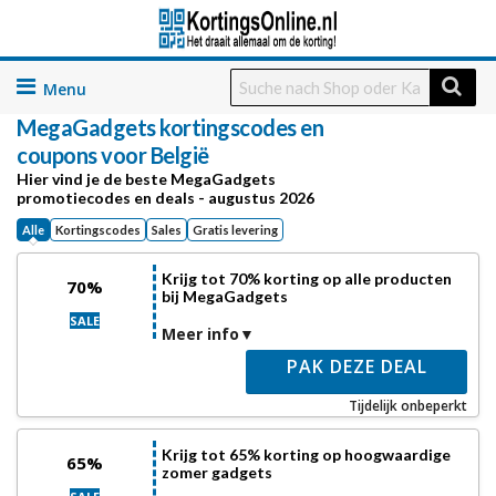
Skip
to
MegaGadgets kortingscodes en
content
coupons voor België
Hier vind je de beste MegaGadgets
promotiecodes en deals - augustus 2026
Alle
Kortingscodes
Sales
Gratis levering
Krijg tot 70% korting op alle producten
70%
bij MegaGadgets
SALE
Meer info
PAK DEZE DEAL
Tijdelijk onbeperkt
Krijg tot 65% korting op hoogwaardige
65%
zomer gadgets