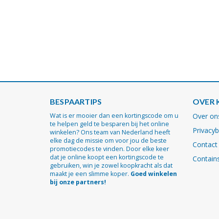
BESPAARTIPS
OVER 
Wat is er mooier dan een kortingscode om u
Over on
te helpen geld te besparen bij het online
Privacyb
winkelen? Ons team van Nederland heeft
elke dag de missie om voor jou de beste
Contact
promotiecodes te vinden. Door elke keer
dat je online koopt een kortingscode te
Contains
gebruiken, win je zowel koopkracht als dat
maakt je een slimme koper.
Goed winkelen
bij onze partners!