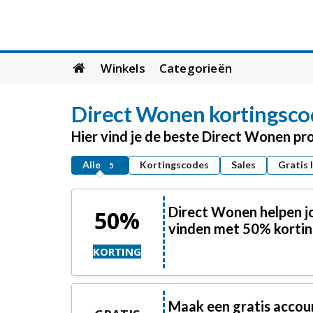
Skip
Winkels
Categorieën
to
content
Direct Wonen
kortingsco
Hier vind je de beste Direct Wonen p
Alle
Kortingscodes
Sales
Gratis 
5
Direct Wonen helpen jo
50%
vinden met 50% korti
KORTING
Maak een gratis accou