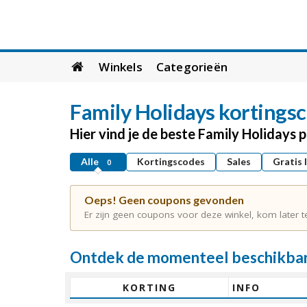
Skip
Winkels
Categorieën
to
content
Family Holidays
kortingsc
Hier vind je de beste Family Holidays
Alle
Kortingscodes
Sales
Gratis 
0
Oeps! Geen coupons gevonden
Er zijn geen coupons voor deze winkel, kom later t
Ontdek de momenteel beschikbare
KORTING
INFO