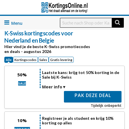
Skip
to
K-Swiss
kortingscodes voor
content
Nederland en Belgie
Hier vind je de beste K-Swiss promotiecodes
en deals - augustus 2026
Alle
Kortingscodes
Sales
Gratis levering
Laatste kans: krijg tot 50% korting in de
50%
Sale bij K-Swiss
SALE
Meer info
PAK DEZE DEAL
Tijdelijk onbeperkt
Registreer je als student en krijg 10%
10%
korting op alles