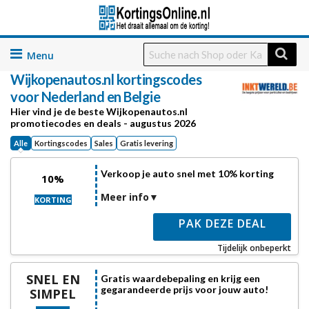
Skip
to
Wijkopenautos.nl
kortingscodes
content
voor Nederland en Belgie
Hier vind je de beste Wijkopenautos.nl
promotiecodes en deals - augustus 2026
Alle
Kortingscodes
Sales
Gratis levering
Verkoop je auto snel met 10% korting
10%
Meer info
KORTING
PAK DEZE DEAL
Tijdelijk onbeperkt
SNEL EN
Gratis waardebepaling en krijg een
gegarandeerde prijs voor jouw auto!
SIMPEL