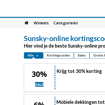
Skip
Winkels
Categorieën
to
content
Sunsky-online
kortingsco
Hier vind je de beste Sunsky-online p
Alle
Kortingscodes
Sales
Gratis 
4
Krijg tot 30% korting
30%
SALE
Mobiele dekkingen tot
6%