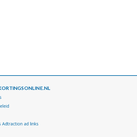
KORTINGSONLINE.NL
s
eleid
 Adtraction ad links