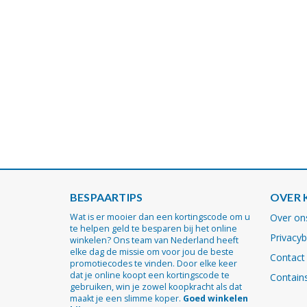
BESPAARTIPS
OVER 
Wat is er mooier dan een kortingscode om u
Over on
te helpen geld te besparen bij het online
Privacyb
winkelen? Ons team van Nederland heeft
elke dag de missie om voor jou de beste
Contact
promotiecodes te vinden. Door elke keer
dat je online koopt een kortingscode te
Contains
gebruiken, win je zowel koopkracht als dat
maakt je een slimme koper.
Goed winkelen