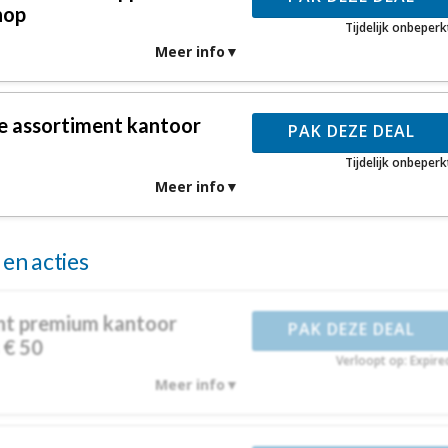
hop
Tijdelijk onbeperk
Meer info
de assortiment kantoor
PAK DEZE DEAL
Tijdelijk onbeperk
Meer info
en acties
nt premium kantoor
PAK DEZE DEAL
 € 50
Verloopt op: Expire
Meer info