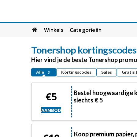
Skip
Winkels
Categorieën
to
content
Tonershop kortingscodes 
Hier vind je de beste Tonershop promo
Alle
Kortingscodes
Sales
Gratis 
3
Bestel hoogwaardige k
€5
slechts € 5
AANBOD
Koop premium papier,