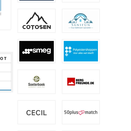
d
TOT