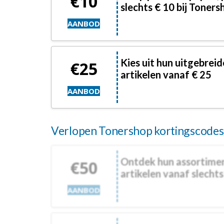
€10
slechts € 10 bij Toners
AANBOD
Kies uit hun uitgebrei
€25
artikelen vanaf € 25
AANBOD
Verlopen Tonershop kortingscodes 
Ontdek hun assortime
€50
artikelen vanaf slechts
AANBOD