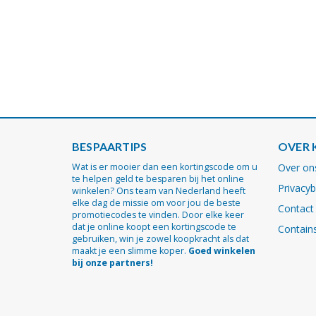
BESPAARTIPS
OVER 
Wat is er mooier dan een kortingscode om u
Over on
te helpen geld te besparen bij het online
Privacyb
winkelen? Ons team van Nederland heeft
elke dag de missie om voor jou de beste
Contact
promotiecodes te vinden. Door elke keer
dat je online koopt een kortingscode te
Contains
gebruiken, win je zowel koopkracht als dat
maakt je een slimme koper.
Goed winkelen
bij onze partners!