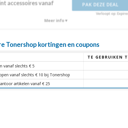
nt accessoires vanaf
PAK DEZE DEAL
Verloopt op: Expire
Meer info
e Tonershop kortingen en coupons
TE GEBRUIKEN 
n vanaf slechts € 5
pen vanaf slechts € 10 bij Tonershop
kantoor artikelen vanaf € 25